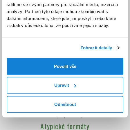
Jedině česká výroba
sdílíme se svými partnery pro sociální média, inzerci a
analýzy. Partneři tyto údaje mohou zkombinovat s
dalšími informacemi, které jste jim poskytli nebo které
získali v důsledku toho, že používáte jejich služby.
Zobrazit detaily
Povolit vše
Jsme mladá a dynamicky se rozvíjející společnost,
Upravit
zaměřená na výrobu a prodej palet, exportních beden
a dalších dřevěných obalů. Palety a bedny vyrábíme
Odmítnout
z masivního dřeva i plošných materiálů jako jsou OSB
desky a překližky.
Atypické formáty