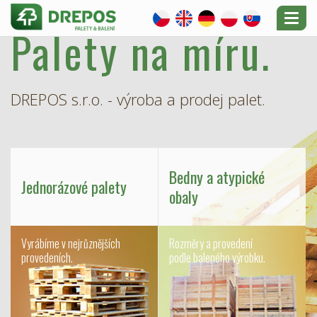
Toggl
Palety na míru.
naviga
DREPOS s.r.o. - výroba a prodej palet.
Bedny a atypické
Jednorázové palety
obaly
Vyrábíme v nejrůznějších
Rozměry a provedení
provedeních.
podle baleného výrobku.