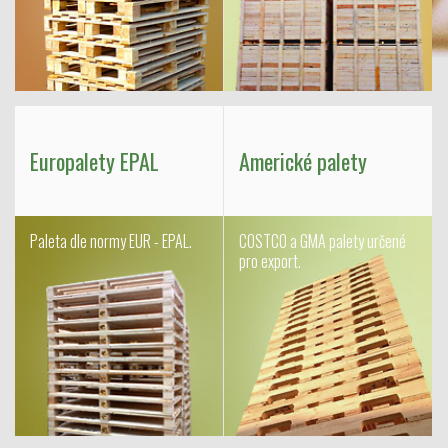
Europalety EPAL
Americké palety
Paleta dle normy EUR - EPAL.
COSTCO a GMA palety určené
pro export.